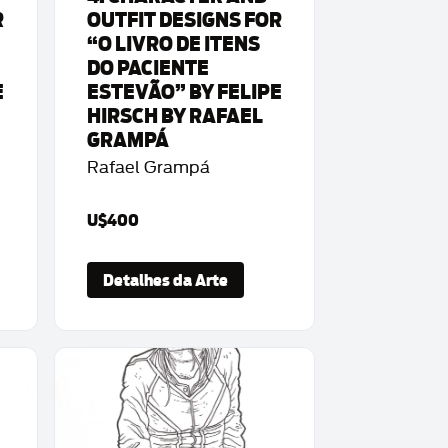
R
OUTFIT DESIGNS FOR
“O LIVRO DE ITENS
DO PACIENTE
E
ESTEVÃO” BY FELIPE
HIRSCH BY RAFAEL
GRAMPÁ
Rafael Grampá
U$400
Detalhes da Arte