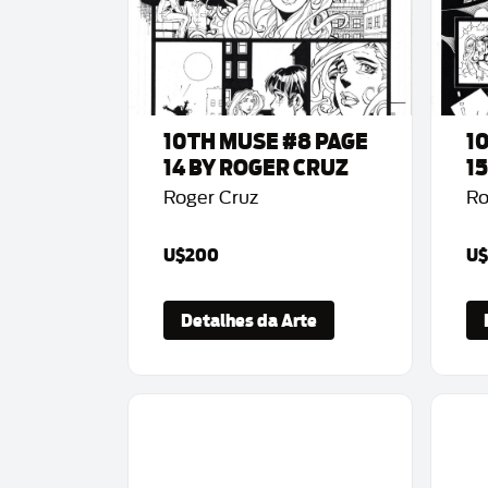
10TH MUSE #8 PAGE
1
14 BY ROGER CRUZ
1
Roger Cruz
Ro
U$200
U$
Detalhes da Arte