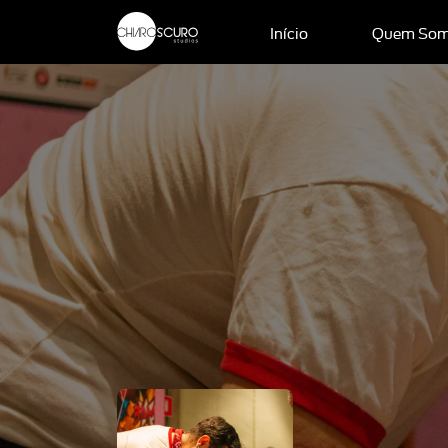
Início
Quem So