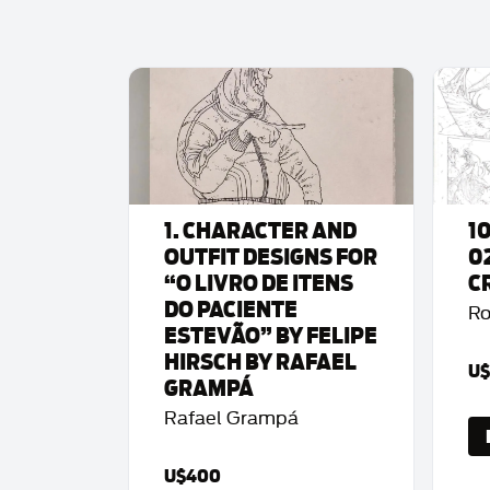
1. CHARACTER AND
1
OUTFIT DESIGNS FOR
0
“O LIVRO DE ITENS
C
DO PACIENTE
Ro
ESTEVÃO” BY FELIPE
HIRSCH BY RAFAEL
U$
GRAMPÁ
Rafael Grampá
U$400