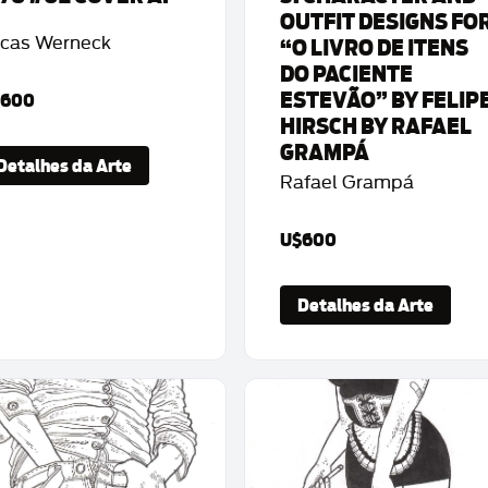
OUTFIT DESIGNS FO
cas Werneck
“O LIVRO DE ITENS
DO PACIENTE
ESTEVÃO” BY FELIP
$600
HIRSCH BY RAFAEL
GRAMPÁ
Detalhes da Arte
Rafael Grampá
U$600
Detalhes da Arte