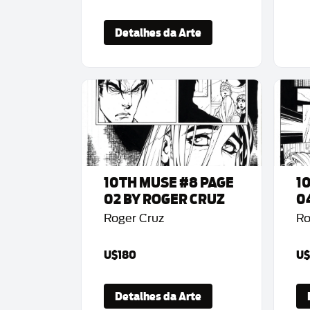
Detalhes da Arte
10TH MUSE #8 PAGE
1
02 BY ROGER CRUZ
0
Roger Cruz
Ro
U$180
U$
Detalhes da Arte