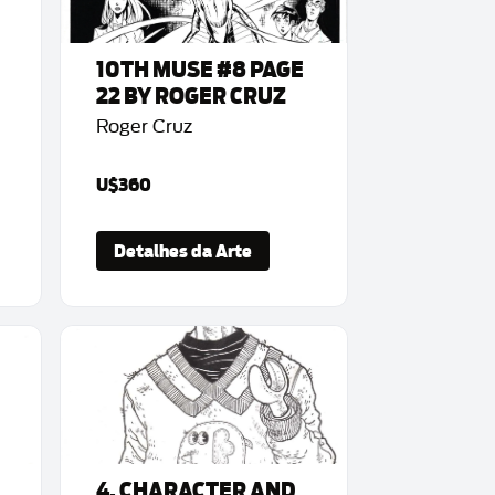
10TH MUSE #8 PAGE
22 BY ROGER CRUZ
Roger Cruz
U$360
Detalhes da Arte
4. CHARACTER AND