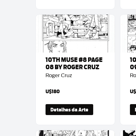
10TH MUSE #8 PAGE
1
08 BY ROGER CRUZ
0
Roger Cruz
Ro
U$180
U$
Detalhes da Arte