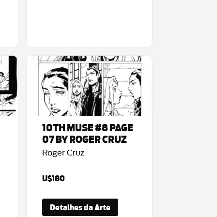
10TH MUSE #8 PAGE
07 BY ROGER CRUZ
Roger Cruz
U$180
Detalhes da Arte