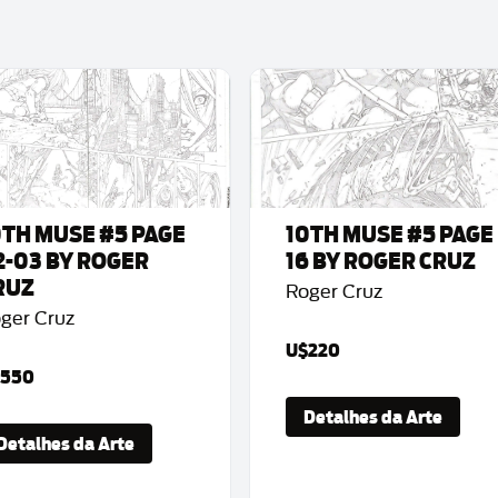
0TH MUSE #5 PAGE
10TH MUSE #5 PAGE
2-03 BY ROGER
16 BY ROGER CRUZ
RUZ
Roger Cruz
ger Cruz
U$220
550
Detalhes da Arte
Detalhes da Arte