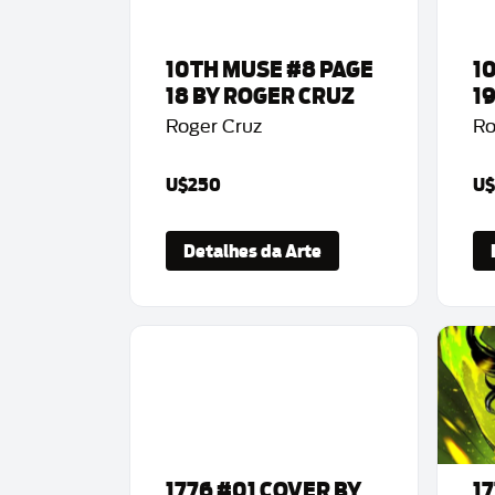
10TH MUSE #8 PAGE
1
18 BY ROGER CRUZ
1
Roger Cruz
Ro
U$250
U$
Detalhes da Arte
1776 #01 COVER BY
1