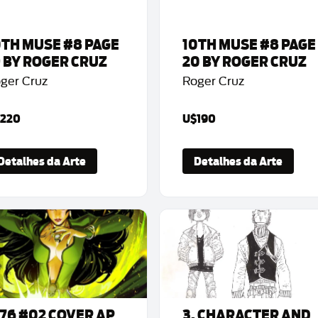
0TH MUSE #8 PAGE
10TH MUSE #8 PAGE
9 BY ROGER CRUZ
20 BY ROGER CRUZ
ger Cruz
Roger Cruz
220
U$190
Detalhes da Arte
Detalhes da Arte
776 #02 COVER AP
3. CHARACTER AND