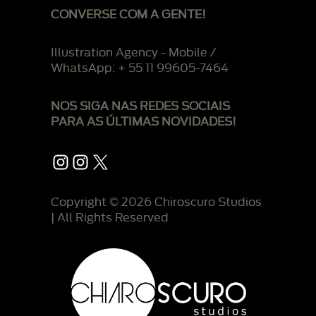
CONVERSE COM A GENTE!
Illustration Agency - Mobile /
WhatsApp: + 55 11 99605-7464
NOS SIGA NAS REDES SOCIAIS
PARA AS ÚLTIMAS NOVIDADES!
Instagram
Instagram
X
Copyright © 2026 Chiroscuro Studios
| All Rights Reserved