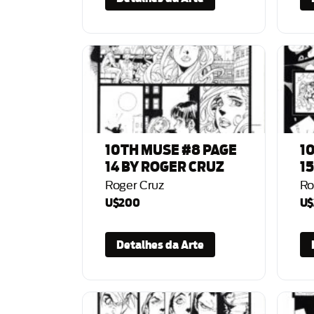
10TH MUSE #8 PAGE
1
14 BY ROGER CRUZ
1
Roger Cruz
Ro
U$200
U$
Detalhes da Arte