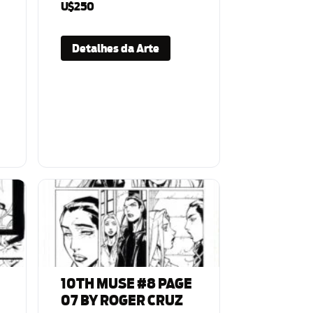
U$250
Detalhes da Arte
10TH MUSE #8 PAGE
07 BY ROGER CRUZ