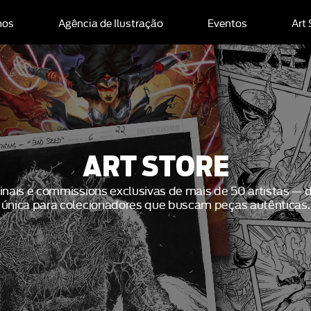
mos
Agência de Ilustração
Eventos
Art
ART STORE
iginais e commissions exclusivas de mais de 50 artistas —
única para colecionadores que buscam peças autênticas.