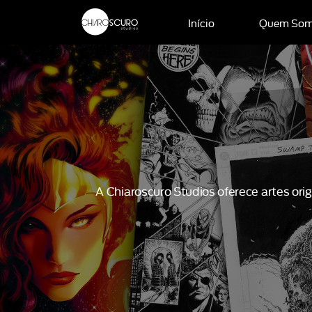
Início
Quem So
A Chiaroscuro Studios oferece artes or