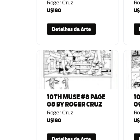
Roger Cruz
Ro
U$180
U$
Detalhes da Arte
10TH MUSE #8 PAGE
1
08 BY ROGER CRUZ
0
Roger Cruz
Ro
U$180
U$
Detalhes da Arte