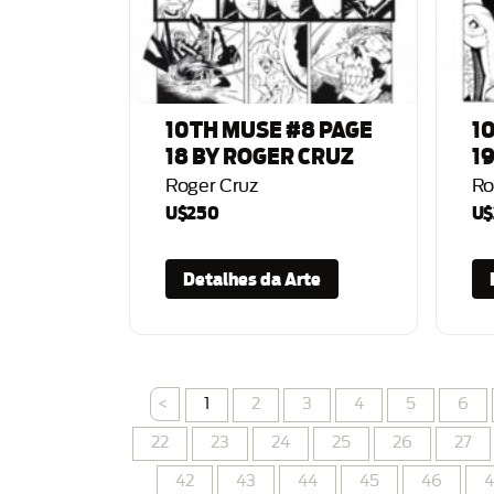
10TH MUSE #8 PAGE
1
18 BY ROGER CRUZ
1
Roger Cruz
Ro
U$250
U$
Detalhes da Arte
<
1
2
3
4
5
6
22
23
24
25
26
27
42
43
44
45
46
4