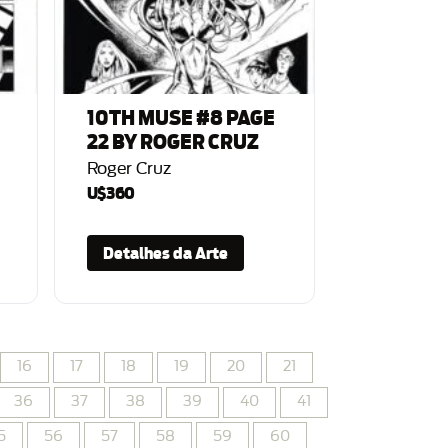
10TH MUSE #8 PAGE
22 BY ROGER CRUZ
Roger Cruz
U$360
Detalhes da Arte
16
17
18
19
20
21
36
37
38
39
40
41
5
56
57
58
59
60