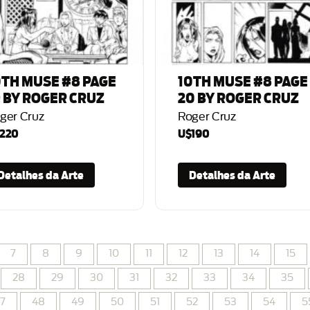
0TH MUSE #8 PAGE
10TH MUSE #8 PAGE
9 BY ROGER CRUZ
20 BY ROGER CRUZ
ger Cruz
Roger Cruz
220
U$190
Detalhes da Arte
Detalhes da Arte
7
8
9
10
11
12
13
14
15
28
29
30
31
32
33
34
35
7
48
49
50
51
52
53
54
5