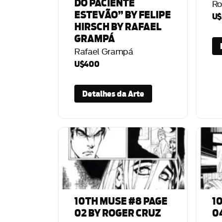
DO PACIENTE
Ro
ESTEVÃO” BY FELIPE
U$
HIRSCH BY RAFAEL
GRAMPÁ
Rafael Grampá
U$400
Detalhes da Arte
10TH MUSE #8 PAGE
1
02 BY ROGER CRUZ
0