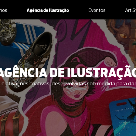
Agência de Ilustração
mos
Eventos
Art S
AGÊNCIA DE ILUSTRAÇÃ
s e ativações criativas, desenvolvidas sob medida para dar