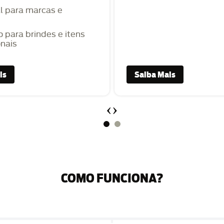
l para marcas e
o para brindes e itens
nais
is
Saiba Mais
‹
›
COMO FUNCIONA?