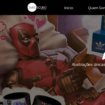
Início
Quem So
Ilustrações única