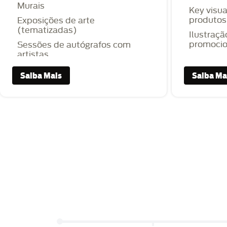
Murais
Key visua
produtos
Exposições de arte
(tematizadas)
Ilustraçã
promocio
Sessões de autógrafos com
artistas
Saiba Mais
Saiba Ma