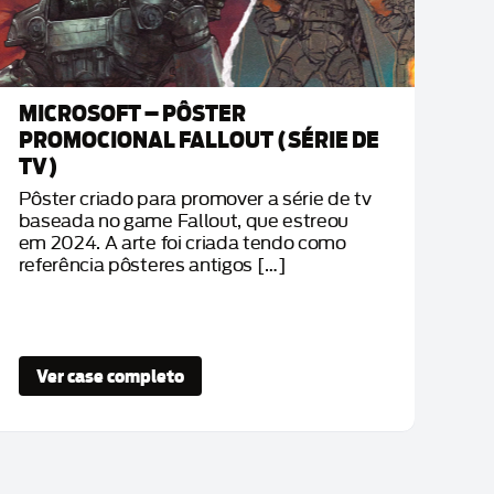
MICROSOFT – PÔSTER
CO
PROMOCIONAL FALLOUT (SÉRIE DE
PE
TV)
VI
Pôster criado para promover a série de tv
Dur
baseada no game Fallout, que estreou
Chi
em 2024. A arte foi criada tendo como
par
referência pôsteres antigos […]
ati
Col
Ver case completo
V