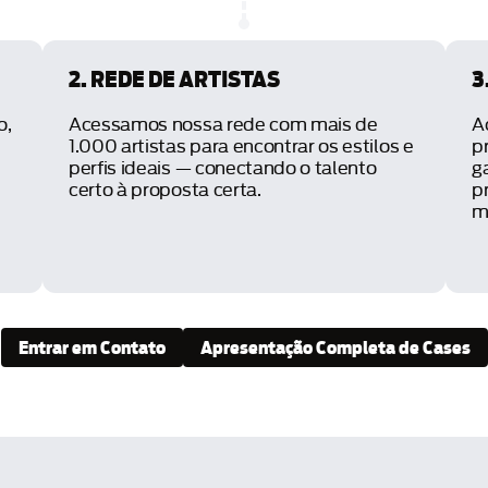
2. REDE DE ARTISTAS
3
o,
Acessamos nossa rede com mais de
A
1.000 artistas para encontrar os estilos e
p
perfis ideais — conectando o talento
g
certo à proposta certa.
p
m
Entrar em Contato
Apresentação Completa de Cases