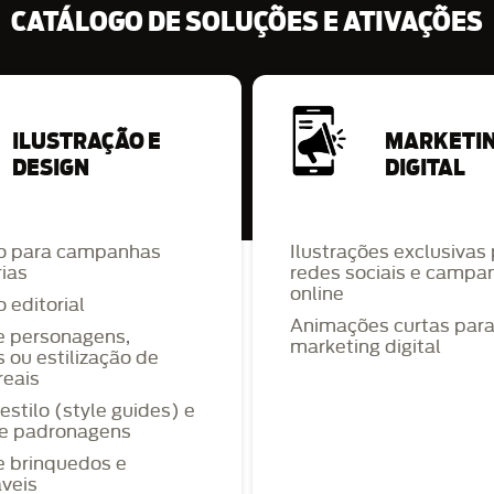
CATÁLOGO DE SOLUÇÕES E ATIVAÇÕES
ILUSTRAÇÃO E
MARKETI
DESIGN
DIGITAL
ão para campanhas
Ilustrações exclusivas
rias
redes sociais e campa
online
o editorial
Animações curtas par
e personagens,
marketing digital
 ou estilização de
reais
estilo (style guides) e
de padronagens
e brinquedos e
veis