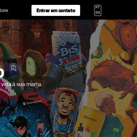
PT
Entrar em contato
tore
EN
O
 vida à sua marca.