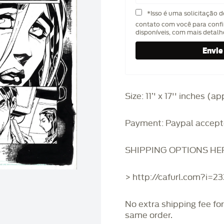
*Isso é uma solicitação 
contato com você para confi
disponíveis, com mais detal
Size: 11’' x 17'' inches (
Payment: Paypal accept
SHIPPING OPTIONS HE
> http://cafurl.com?i=2
No extra shipping fee fo
same order.