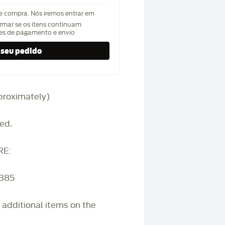
de compra. Nós iremos entrar em
rmar se os itens continuam
hes de pagamento e envio
approximately)
ed.
RE:
3385
r additional items on the