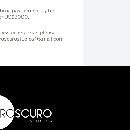
. Time payments may be
ver US$3000.
mmission requests please
iaroscurostudios@gmail.com