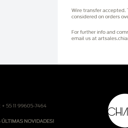
Wire transfer accepted
considered on orders o
For further info and co
email us at artsales.ch
: + 55 11 99605-7464
S ÚLTIMAS NOVIDADES!