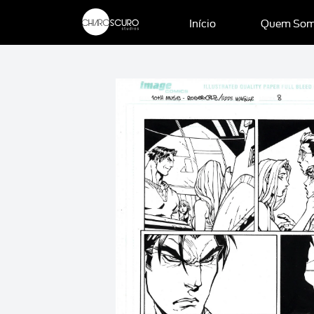
Início
Quem So