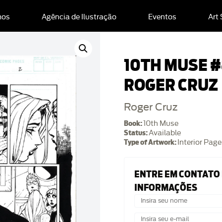
mos
Agência de Ilustração
Eventos
Art
10TH MUSE #
ROGER CRUZ
Roger Cruz
Book:
10th Muse
Status:
Available
Type of Artwork:
Interior Page
ENTRE EM CONTATO
INFORMAÇÕES