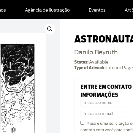
mos
Agência de Ilustração
Eventos
Art
ASTRONAUTA
Danilo Beyruth
Status:
Available
Type of Artwork:
Interior Page
ENTRE EM CONTATO
INFORMAÇÕES
*Isso é uma solicitação 
contato com você para confi