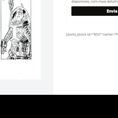
disponíveis, com mais detal
[porto_block id="850" name="Pr