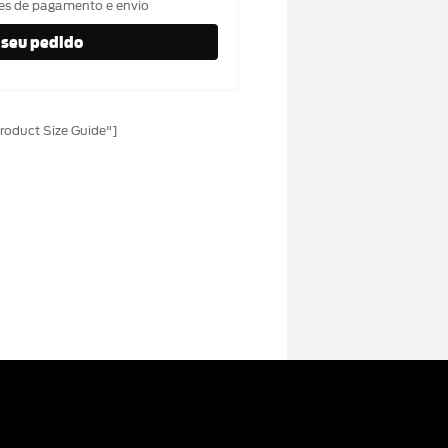
hes de pagamento e envio
oduct Size Guide"]