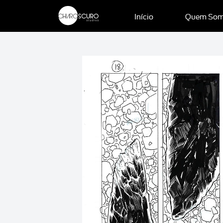
Início
Quem So