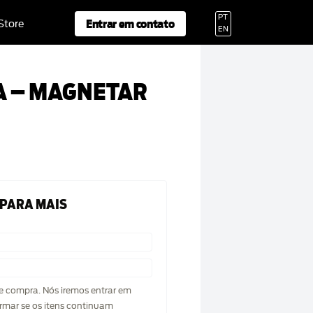
PT
Entrar em contato
 Store
EN
 – MAGNETAR
 PARA MAIS
de compra. Nós iremos entrar em
rmar se os itens continuam