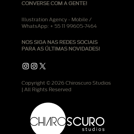
CONVERSE COM A GENTE!
Illustration Agency - Mobile /
WhatsApp: + 55 11 99605-7464
NOS SIGA NAS REDES SOCIAIS
PARA AS ÚLTIMAS NOVIDADES!
Instagram
Instagram
X
Copyright © 2026 Chiroscuro Studios
| All Rights Reserved