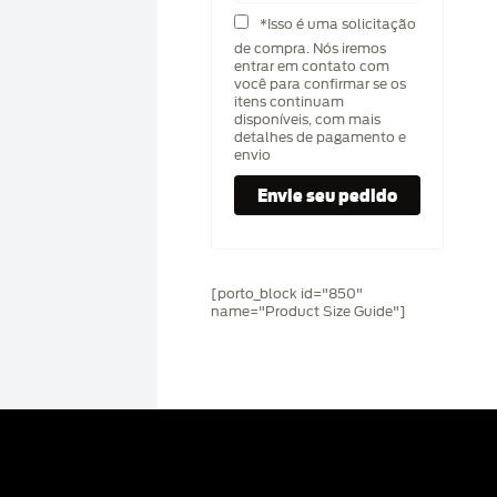
*Isso é uma solicitação
de compra. Nós iremos
entrar em contato com
você para confirmar se os
itens continuam
disponíveis, com mais
detalhes de pagamento e
envio
[porto_block id="850"
name="Product Size Guide"]