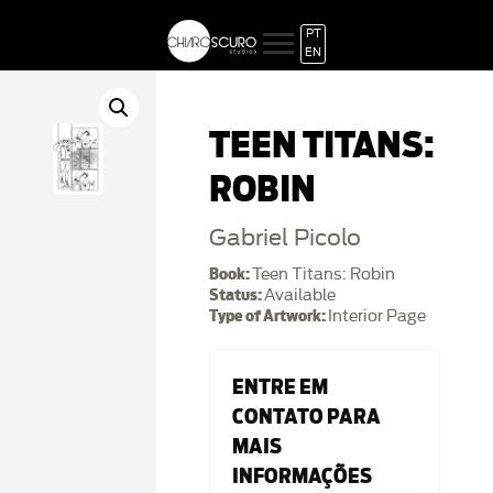
PT
EN
TEEN TITANS:
ROBIN
Gabriel Picolo
Book:
Teen Titans: Robin
Status:
Available
Type of Artwork:
Interior Page
ENTRE EM
CONTATO PARA
MAIS
INFORMAÇÕES