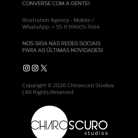
CONVERSE COM A GENTE!
Illustration Agency - Mobile /
WhatsApp: + 55 11 99605-7464
NOS SIGA NAS REDES SOCIAIS
PARA AS ÚLTIMAS NOVIDADES!
Instagram
Instagram
X
Copyright © 2026 Chiroscuro Studios
| All Rights Reserved