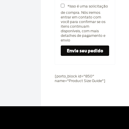
*Isso é uma solicitação
de compra. Nós iremos
entrar em contato com
você para confirmar se os
itens continuam
disponíveis, com mais
detalhes de pagamento e
envio
[porto_block id="850"
name="Product Size Guide"]