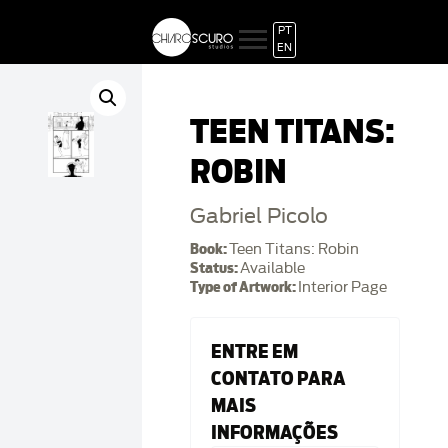
PT
EN
TEEN TITANS:
ROBIN
Gabriel Picolo
Book:
Teen Titans: Robin
Status:
Available
Type of Artwork:
Interior Page
ENTRE EM
CONTATO PARA
MAIS
INFORMAÇÕES