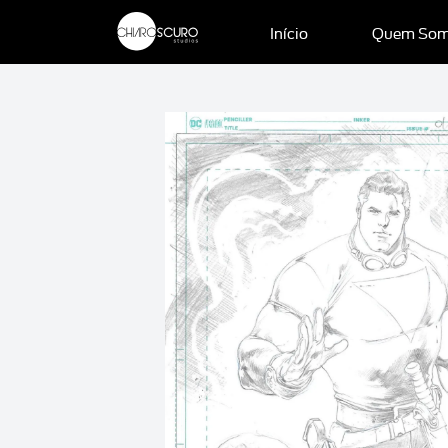
Início
Quem So