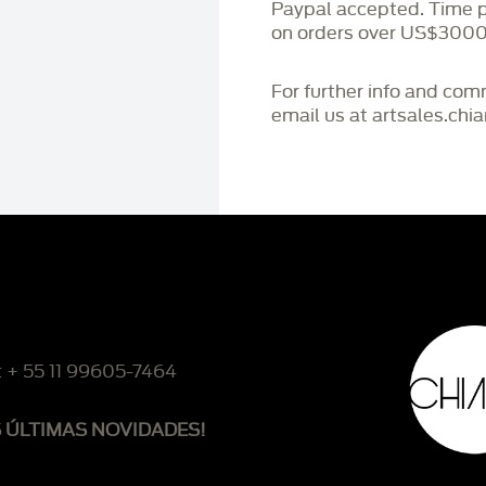
Paypal accepted. Time 
on orders over US$3000
For further info and co
email us at artsales.ch
: + 55 11 99605-7464
S ÚLTIMAS NOVIDADES!