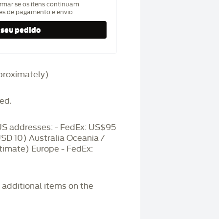
rmar se os itens continuam
hes de pagamento e envio
approximately)
ed.
S addresses: - FedEx: US$95
USD 10) Australia Oceania /
timate) Europe - FedEx:
r additional items on the