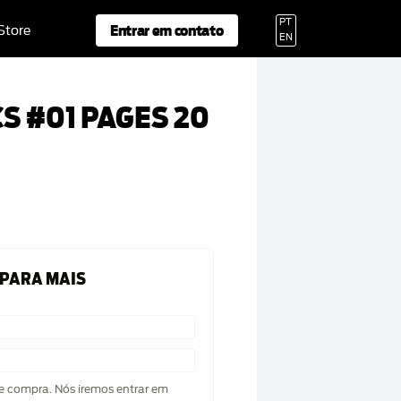
PT
Entrar em contato
 Store
EN
CS #01 PAGES 20
 PARA MAIS
de compra. Nós iremos entrar em