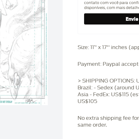
contato com você para confi
disponíveis, com mais detal
Size: 11’' x 17'' inches (
Payment: Paypal accept
> SHIPPING OPTIONS: U
Brazil: - Sedex (around 
Asia - FedEx: US$115 (es
US$105
No extra shipping fee fo
same order.