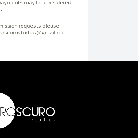
payments may be considered
.
mmission requests please
iaroscurostudios@gmail.com