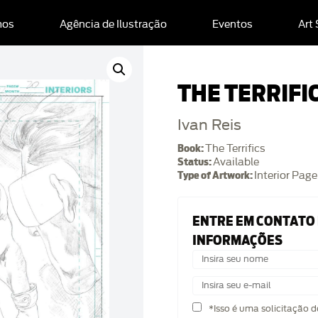
mos
Agência de Ilustração
Eventos
Art
THE TERRIFI
Ivan Reis
Book:
The Terrifics
Status:
Available
Type of Artwork:
Interior Page
ENTRE EM CONTATO
INFORMAÇÕES
*Isso é uma solicitação 