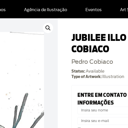
mos
Agência de Ilustração
Eventos
Art
JUBILEE ILL
COBIACO
Pedro Cobiaco
Status:
Available
Type of Artwork:
Illustration
ENTRE EM CONTATO
INFORMAÇÕES