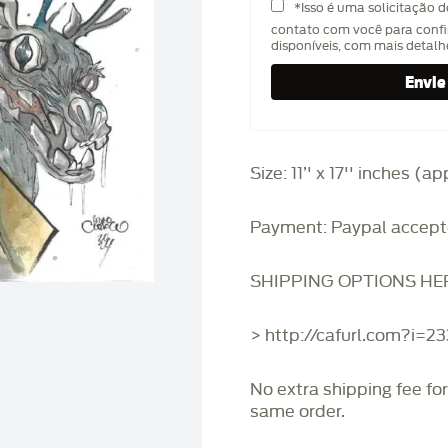
*Isso é uma solicitação 
contato com você para confi
disponíveis, com mais detal
Size: 11’' x 17'' inches (
Payment: Paypal accept
SHIPPING OPTIONS HE
> http://cafurl.com?i=2
No extra shipping fee fo
same order.