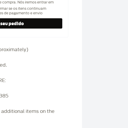
de compra. Nós iremos entrar em
rmar se os itens continuam
hes de pagamento e envio
approximately)
ed.
RE:
3385
r additional items on the