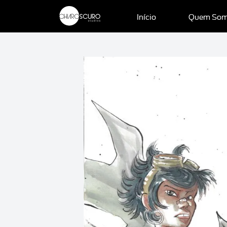
Início
Quem So