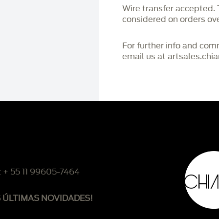
Wire transfer accepted
considered on orders o
For further info and co
email us at artsales.ch
: + 55 11 99605-7464
S ÚLTIMAS NOVIDADES!