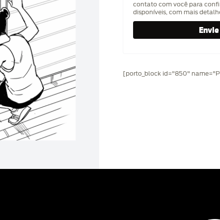
contato com você para confi
disponíveis, com mais detal
[porto_block id="850" name="Pr