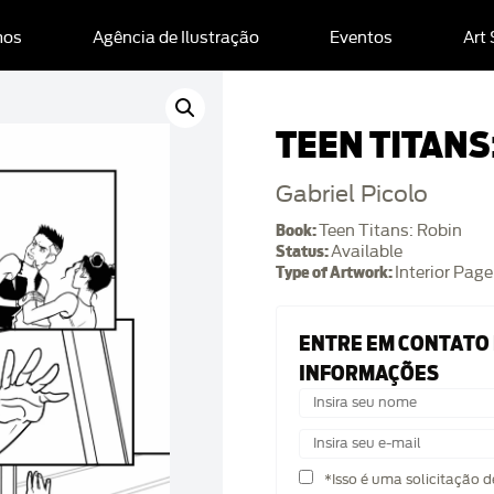
mos
Agência de Ilustração
Eventos
Art
TEEN TITANS
Gabriel Picolo
Book:
Teen Titans: Robin
Status:
Available
Type of Artwork:
Interior Page
ENTRE EM CONTATO
INFORMAÇÕES
*Isso é uma solicitação 