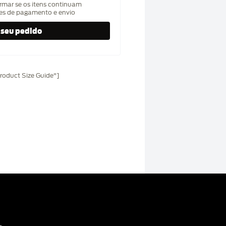
rmar se os itens continuam
hes de pagamento e envio
oduct Size Guide"]