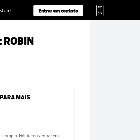
PT
Entrar em contato
 Store
EN
: ROBIN
 PARA MAIS
de compra. Nós iremos entrar em