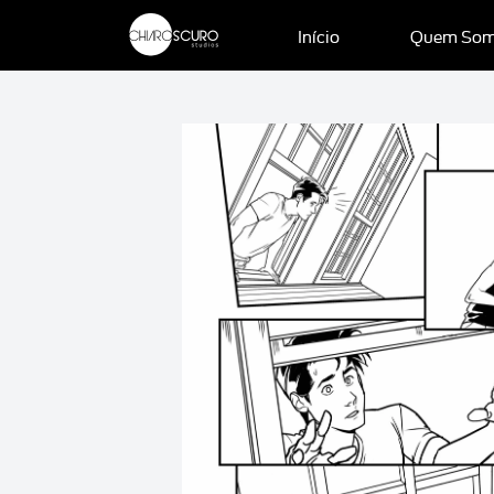
Início
Quem So