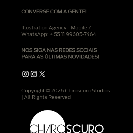
CONVERSE COM A GENTE!
Illustration Agency - Mobile /
WhatsApp: + 55 11 99605-7464
NOS SIGA NAS REDES SOCIAIS
PARA AS ÚLTIMAS NOVIDADES!
Instagram
Instagram
X
Copyright © 2026 Chiroscuro Studios
| All Rights Reserved