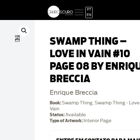
PT
EN
SWAMP THING –
LOVE IN VAIN #10
PAGE 08 BY ENRIQ
BRECCIA
Enrique Breccia
Book:
Swamp Thing, Swamp Thing - Love 
Vain
Status:
Available
Type of Artwork:
Interior Page