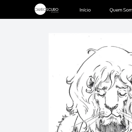
Início
Quem So