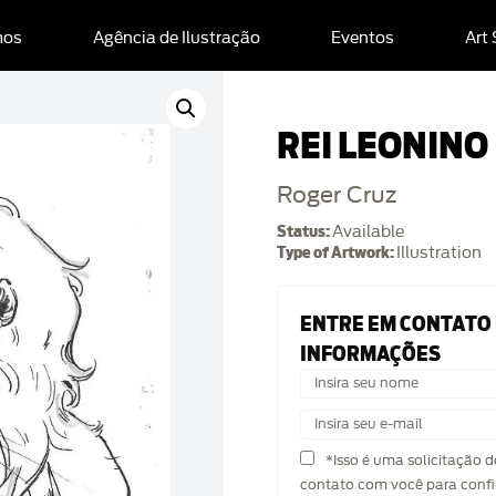
mos
Agência de Ilustração
Eventos
Art
REI LEONINO
Roger Cruz
Status:
Available
Type of Artwork:
Illustration
ENTRE EM CONTATO
INFORMAÇÕES
*Isso é uma solicitação 
contato com você para confi