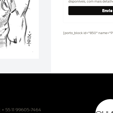
disponíveis, com mais detal
[porto_block id="850" name="Pr
: + 55 11 99605-7464