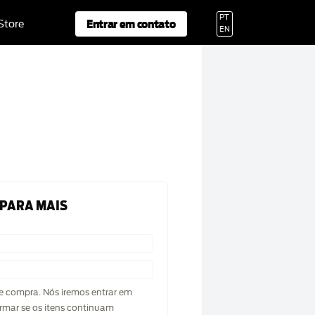
PT
Entrar em contato
 Store
EN
 PARA MAIS
de compra. Nós iremos entrar em
rmar se os itens continuam