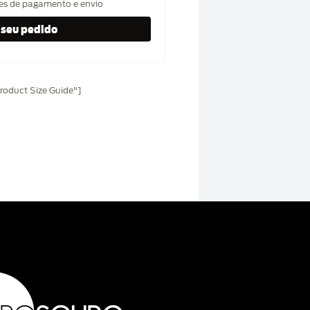
hes de pagamento e envio
oduct Size Guide"]