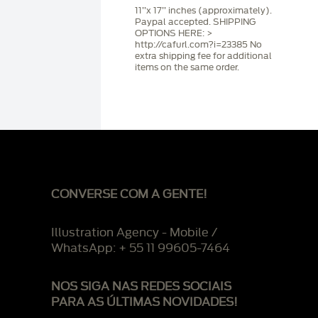
11’’x 17’’ inches (approximately).
Paypal accepted. SHIPPING
OPTIONS HERE: >
http://cafurl.com?i=23385 No
extra shipping fee for additional
items on the same order.
CONVERSE COM A GENTE!
Illustration Agency - Mobile /
WhatsApp: + 55 11 99605-7464
NOS SIGA NAS REDES SOCIAIS
PARA AS ÚLTIMAS NOVIDADES!