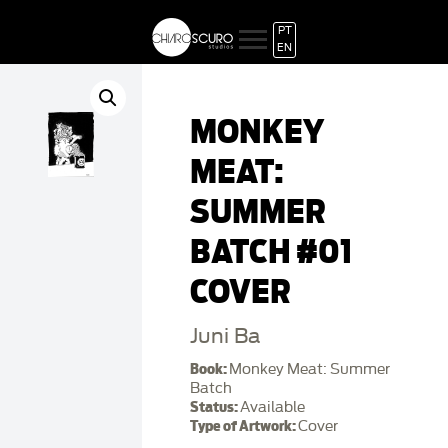
PT
EN
MONKEY
MEAT:
SUMMER
BATCH #01
COVER
Juni Ba
Book:
Monkey Meat: Summer
Batch
Status:
Available
Type of Artwork:
Cover