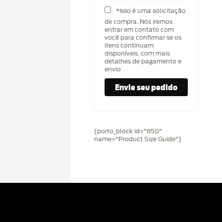
*Isso é uma solicitação
de compra. Nós iremos
entrar em contato com
você para confirmar se os
itens continuam
disponíveis, com mais
detalhes de pagamento e
envio
[porto_block id="850"
name="Product Size Guide"]