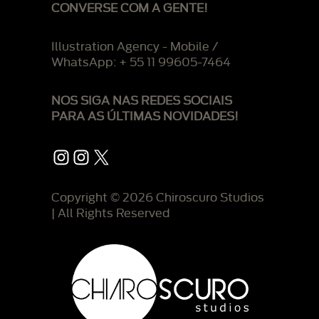
CONVERSE COM A GENTE!
Illustration Agency - Mobile /
WhatsApp: + 55 11 99605-7464
NOS SIGA NAS REDES SOCIAIS
PARA AS ÚLTIMAS NOVIDADES!
Instagram
Instagram
X
Copyright © 2026 Chiroscuro Studios
| All Rights Reserved