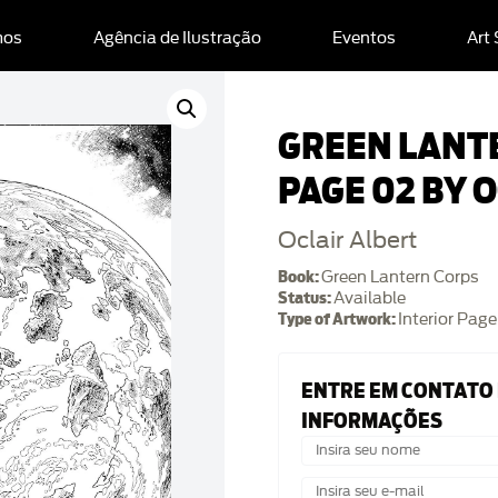
mos
Agência de Ilustração
Eventos
Art
GREEN LANT
PAGE 02 BY 
Oclair Albert
Book:
Green Lantern Corps
Status:
Available
Type of Artwork:
Interior Page
ENTRE EM CONTATO
INFORMAÇÕES