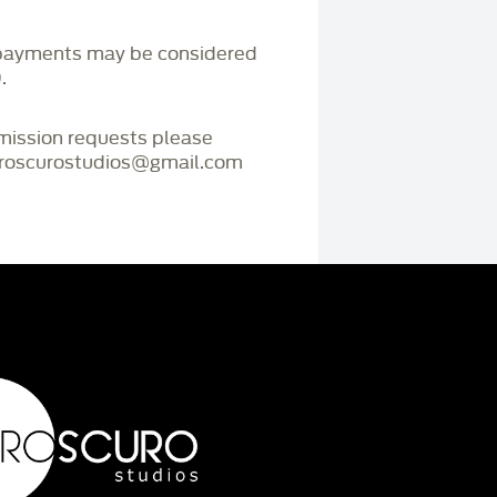
payments may be considered
.
mmission requests please
iaroscurostudios@gmail.com