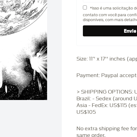
*Isso é uma solicitação 
contato com você para confi
disponíveis, com mais detal
Size: 11’' x 17'' inches (
Payment: Paypal accept
> SHIPPING OPTIONS: U
Brazil: - Sedex (around 
Asia - FedEx: US$115 (es
US$105
No extra shipping fee fo
same order.