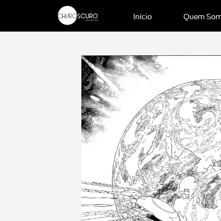
Início
Quem So