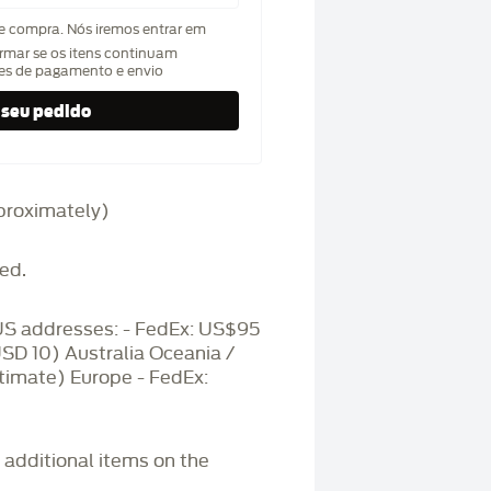
de compra. Nós iremos entrar em
rmar se os itens continuam
hes de pagamento e envio
approximately)
ed.
S addresses: - FedEx: US$95
USD 10) Australia Oceania /
timate) Europe - FedEx:
r additional items on the