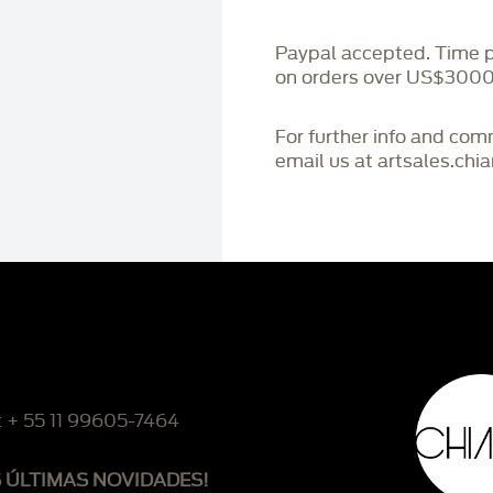
Paypal accepted. Time 
on orders over US$3000
For further info and co
email us at artsales.ch
: + 55 11 99605-7464
S ÚLTIMAS NOVIDADES!