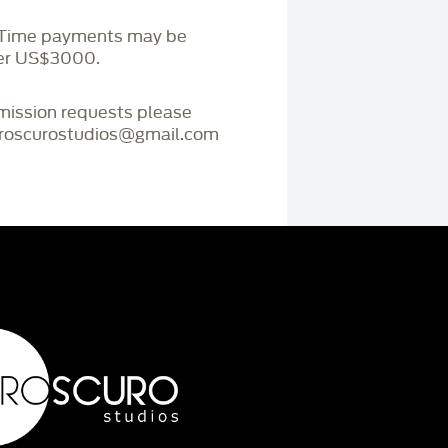
. Time payments may be
ver US$3000.
mmission requests please
iaroscurostudios@gmail.com