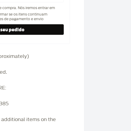
de compra. Nós iremos entrar em
rmar se os itens continuam
hes de pagamento e envio
approximately)
ed.
RE:
3385
r additional items on the