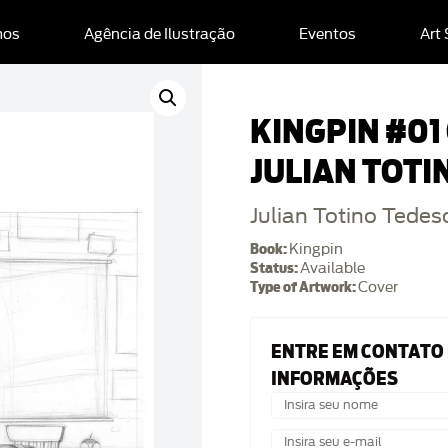
mos
Agência de Ilustração
Eventos
Art
KINGPIN #01
JULIAN TOTI
Julian Totino Tedes
Book:
Kingpin
Status:
Available
Type of Artwork:
Cover
ENTRE EM CONTATO
INFORMAÇÕES