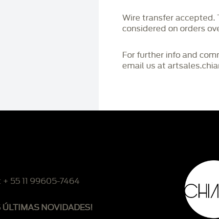
Wire transfer accepted
considered on orders o
For further info and co
email us at artsales.ch
: + 55 11 99605-7464
S ÚLTIMAS NOVIDADES!