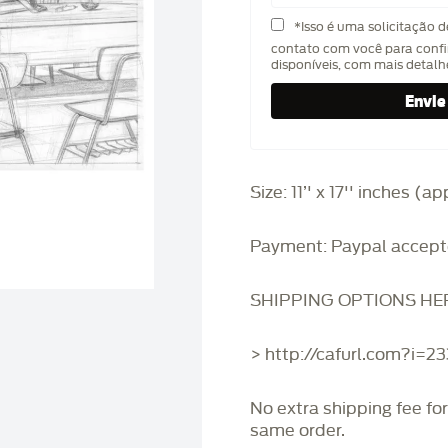
*Isso é uma solicitação 
contato com você para confi
disponíveis, com mais detal
Size: 11’' x 17'' inches (
Payment: Paypal accept
SHIPPING OPTIONS HE
> http://cafurl.com?i=2
No extra shipping fee fo
same order.