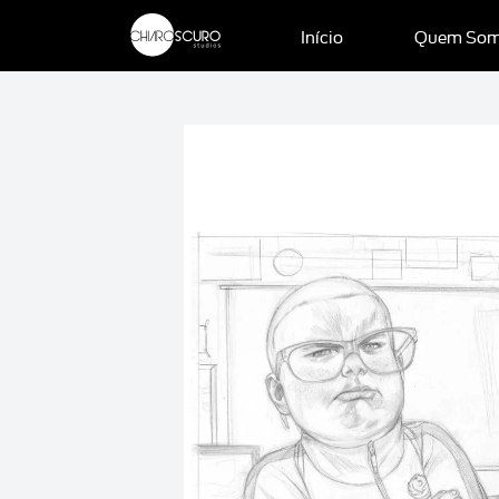
Início
Quem So