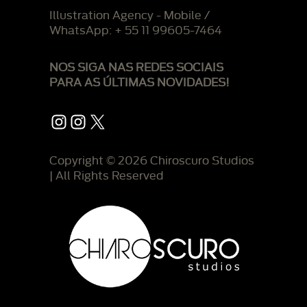
Illustration Agency - Mobile /
WhatsApp: + 55 11 99605-7464
NOS SIGA NAS REDES SOCIAIS
PARA AS ÚLTIMAS NOVIDADES!
Instagram
Instagram
X
Copyright © 2026 Chiroscuro Studios
| All Rights Reserved