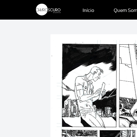
Início
Quem So