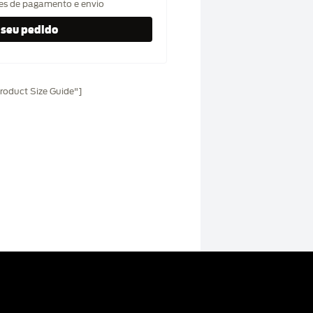
hes de pagamento e envio
oduct Size Guide"]