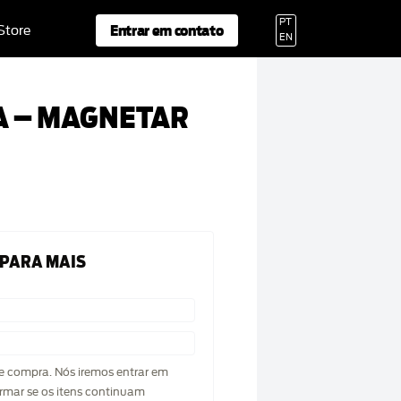
PT
Entrar em contato
 Store
EN
 – MAGNETAR
 PARA MAIS
de compra. Nós iremos entrar em
rmar se os itens continuam