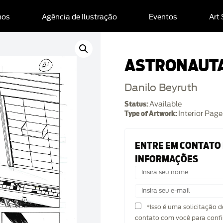
mos
Agência de Ilustração
Eventos
Art
ASTRONAUTA
Danilo Beyruth
Status:
Available
Type of Artwork:
Interior Page
ENTRE EM CONTATO
INFORMAÇÕES
*Isso é uma solicitação 
contato com você para confi