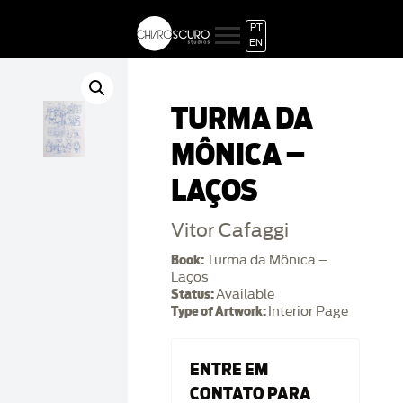
PT
EN
TURMA DA
MÔNICA –
LAÇOS
Vitor Cafaggi
Book:
Turma da Mônica –
Laços
Status:
Available
Type of Artwork:
Interior Page
ENTRE EM
CONTATO PARA