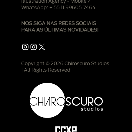
Illustration Agency - Mobile /
WhatsApp: + 55 11 99605-7464
NOS SIGA NAS REDES SOCIAIS
PARA AS ÚLTIMAS NOVIDADES!
Instagram
Instagram
X
Copyright © 2026 Chiroscuro Studios
| All Rights Reserved