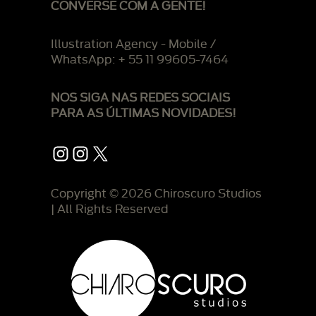
CONVERSE COM A GENTE!
Illustration Agency - Mobile /
WhatsApp: + 55 11 99605-7464
NOS SIGA NAS REDES SOCIAIS
PARA AS ÚLTIMAS NOVIDADES!
Instagram
Instagram
X
Copyright © 2026 Chiroscuro Studios
| All Rights Reserved