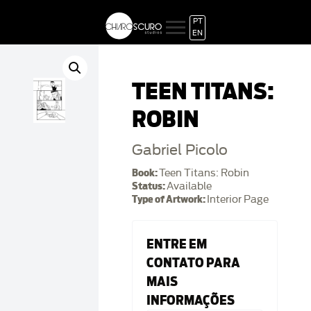
PT
EN
TEEN TITANS:
ROBIN
Gabriel Picolo
Book:
Teen Titans: Robin
Status:
Available
Type of Artwork:
Interior Page
ENTRE EM
CONTATO PARA
MAIS
INFORMAÇÕES