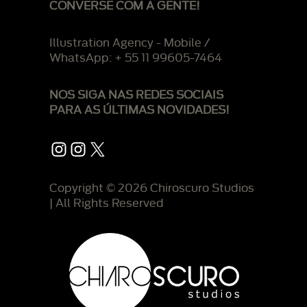
CONVERSE COM A GENTE!
Illustration Agency - Mobile /
WhatsApp: + 55 11 99605-7464
NOS SIGA NAS REDES SOCIAIS
PARA AS ÚLTIMAS NOVIDADES!
Instagram
Instagram
X
Copyright © 2026 Chiroscuro Studios
| All Rights Reserved