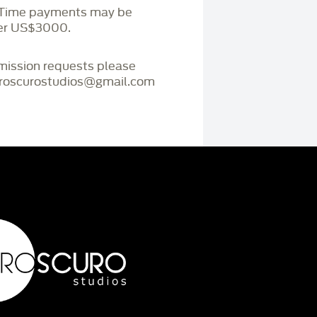
. Time payments may be
ver US$3000.
mmission requests please
iaroscurostudios@gmail.com