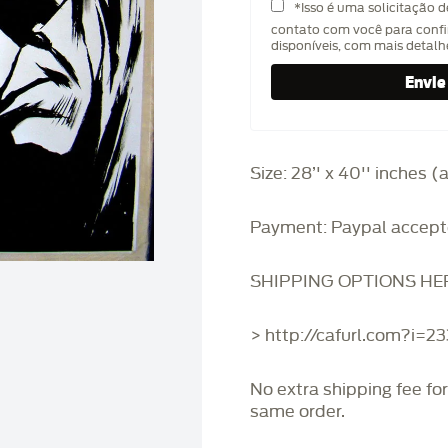
*Isso é uma solicitação 
contato com você para confi
disponíveis, com mais detal
Size: 28’' x 40'' inches 
Payment: Paypal accept
SHIPPING OPTIONS HE
> http://cafurl.com?i=2
No extra shipping fee fo
same order.