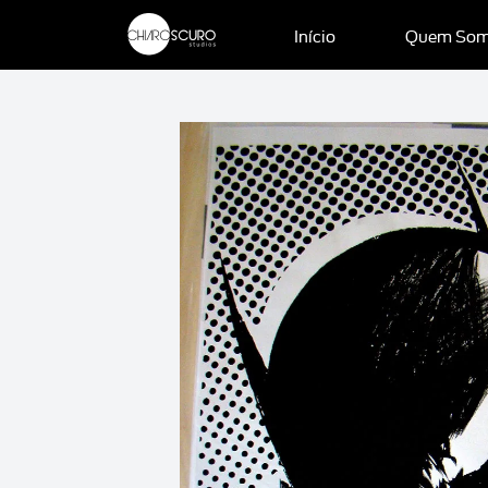
Início
Quem So