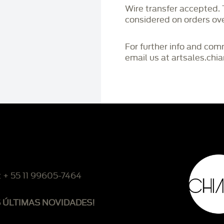
Wire transfer accepted
considered on orders o
For further info and co
email us at artsales.ch
: + 55 11 99605-7464
S ÚLTIMAS NOVIDADES!