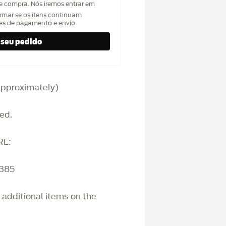
de compra. Nós iremos entrar em
rmar se os itens continuam
hes de pagamento e envio
(approximately)
ed.
RE:
3385
r additional items on the