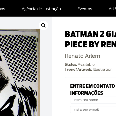
mos
Agência de Ilustração
Eventos
Art
BATMAN 2 GI
PIECE BY RE
Renato Arlem
Status:
Available
Type of Artwork:
Illustration
ENTRE EM CONTATO
INFORMAÇÕES