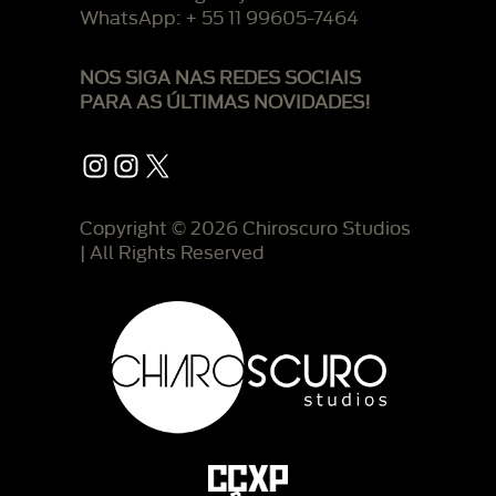
WhatsApp: + 55 11 99605-7464
NOS SIGA NAS REDES SOCIAIS
PARA AS ÚLTIMAS NOVIDADES!
Instagram
Instagram
X
Copyright © 2026 Chiroscuro Studios
| All Rights Reserved