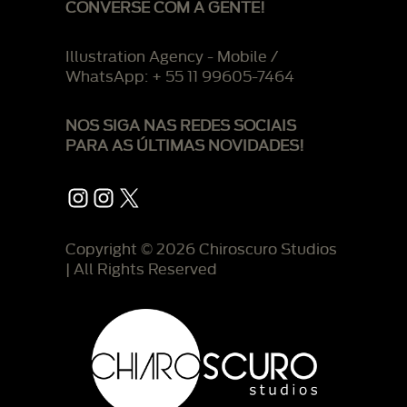
CONVERSE COM A GENTE!
Illustration Agency - Mobile /
WhatsApp: + 55 11 99605-7464
NOS SIGA NAS REDES SOCIAIS
PARA AS ÚLTIMAS NOVIDADES!
Instagram
Instagram
X
Copyright © 2026 Chiroscuro Studios
| All Rights Reserved