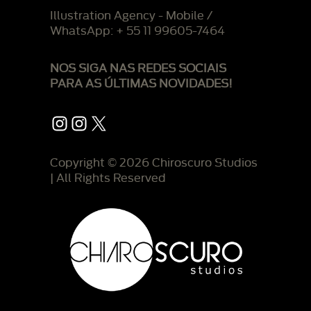
Illustration Agency - Mobile /
WhatsApp: + 55 11 99605-7464
NOS SIGA NAS REDES SOCIAIS
PARA AS ÚLTIMAS NOVIDADES!
Instagram
Instagram
X
Copyright © 2026 Chiroscuro Studios
| All Rights Reserved