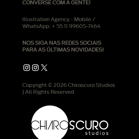
CONVERSE COM A GENTE!
Illustration Agency - Mobile /
WhatsApp: + 55 11 99605-7464
NOS SIGA NAS REDES SOCIAIS
PARA AS ÚLTIMAS NOVIDADES!
Instagram
Instagram
X
Copyright © 2026 Chiroscuro Studios
| All Rights Reserved