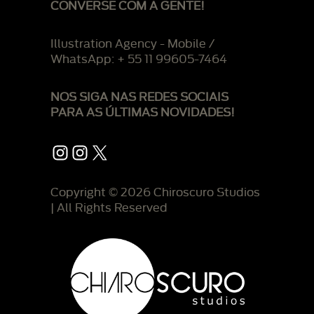
CONVERSE COM A GENTE!
Illustration Agency - Mobile /
WhatsApp: + 55 11 99605-7464
NOS SIGA NAS REDES SOCIAIS
PARA AS ÚLTIMAS NOVIDADES!
Instagram
Instagram
X
Copyright © 2026 Chiroscuro Studios
| All Rights Reserved