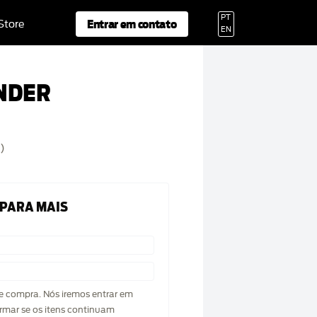
PT
Entrar em contato
 Store
EN
NDER
)
 PARA MAIS
de compra. Nós iremos entrar em
rmar se os itens continuam