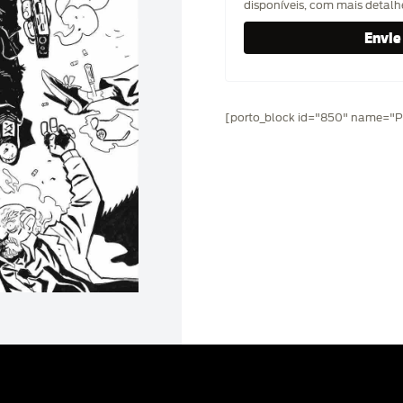
disponíveis, com mais detal
[porto_block id="850" name="Pr