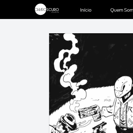
Início
Quem So