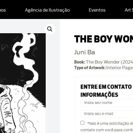
mos
Agência de Ilustração
Eventos
Art
THE BOY WO
Juni Ba
Book:
The Boy Wonder (2024
Type of Artwork:
Interior Page
ENTRE EM CONTATO
INFORMAÇÕES
*Isso é uma solicitação 
contato com você para confi