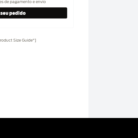
hes de pagamento e envio
oduct Size Guide"]