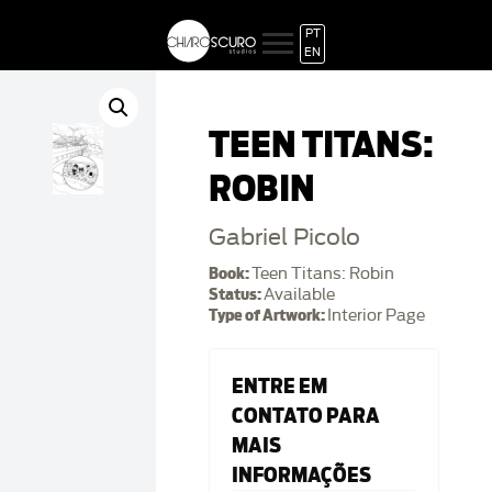
PT
EN
TEEN TITANS:
ROBIN
Gabriel Picolo
Book:
Teen Titans: Robin
Status:
Available
Type of Artwork:
Interior Page
ENTRE EM
CONTATO PARA
MAIS
INFORMAÇÕES