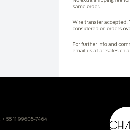
No extra shipping fee fo
same order.
Wire transfer accepted
considered on orders o
For further info and co
email us at artsales.ch
: + 55 11 99605-7464