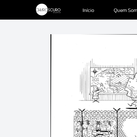
Início
Quem So