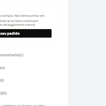
de compra. Nós iremos entrar em
rmar se os itens continuam
hes de pagamento e envio
approximately)
ed.
RE:
3385