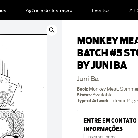
mos
Agência de Ilustração
Eventos
Art
MONKEY MEA
BATCH #5 ST
BY JUNI BA
Juni Ba
Book:
Monkey Meat: Summer
Status:
Available
Type of Artwork:
Interior Page
ENTRE EM CONTATO
INFORMAÇÕES