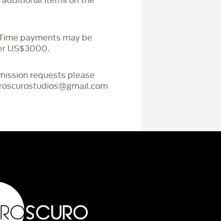
r additional items on the
. Time payments may be
ver US$3000.
mmission requests please
iaroscurostudios@gmail.com