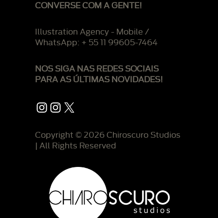
CONVERSE COM A GENTE!
Illustration Agency - Mobile /
WhatsApp: + 55 11 99605-7464
NOS SIGA NAS REDES SOCIAIS
PARA AS ÚLTIMAS NOVIDADES!
Instagram
Instagram
X
Copyright © 2026 Chiroscuro Studios
| All Rights Reserved