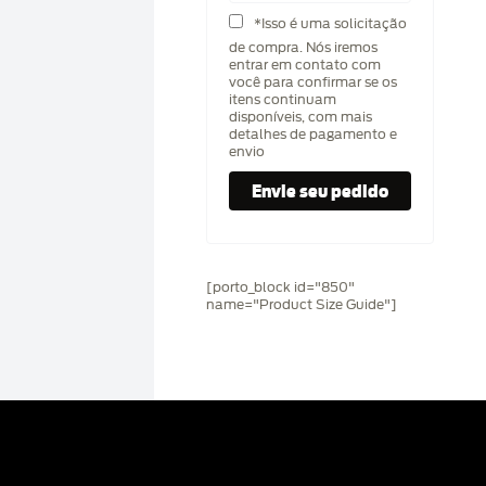
*Isso é uma solicitação
de compra. Nós iremos
entrar em contato com
você para confirmar se os
itens continuam
disponíveis, com mais
detalhes de pagamento e
envio
[porto_block id="850"
name="Product Size Guide"]