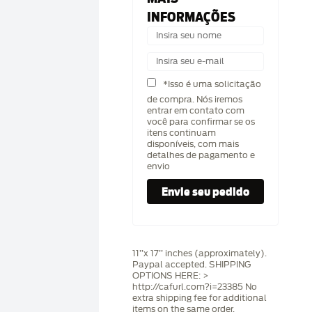
INFORMAÇÕES
*Isso é uma solicitação
de compra. Nós iremos
entrar em contato com
você para confirmar se os
itens continuam
disponíveis, com mais
detalhes de pagamento e
envio
11’’x 17’’ inches (approximately).
Paypal accepted. SHIPPING
OPTIONS HERE: >
http://cafurl.com?i=23385 No
extra shipping fee for additional
items on the same order.