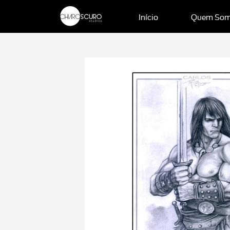
Início
Quem So