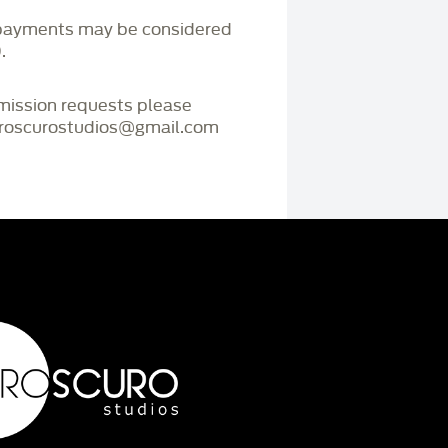
payments may be considered
.
mmission requests please
iaroscurostudios@gmail.com