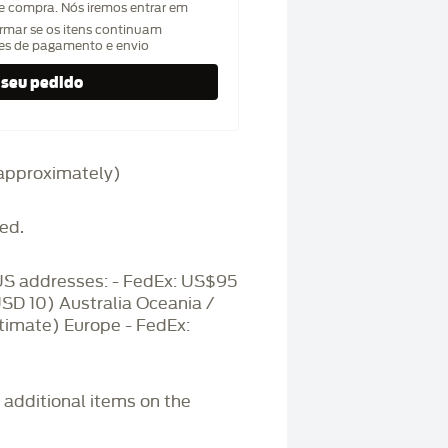
de compra. Nós iremos entrar em
rmar se os itens continuam
hes de pagamento e envio
 (approximately)
ed.
S addresses: - FedEx: US$95
USD 10) Australia Oceania /
timate) Europe - FedEx:
r additional items on the