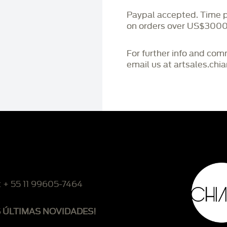
Paypal accepted. Time 
on orders over US$3000
For further info and co
email us at artsales.ch
: + 55 11 99605-7464
S ÚLTIMAS NOVIDADES!