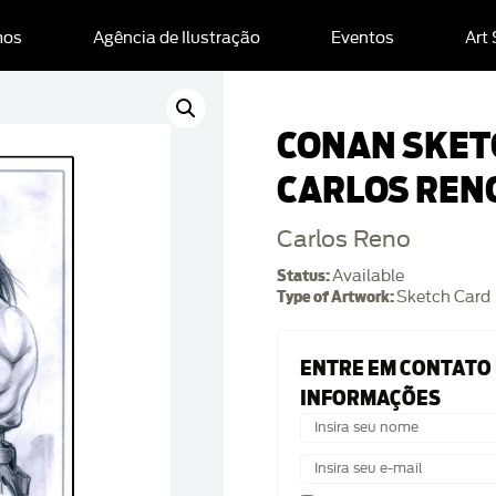
mos
Agência de Ilustração
Eventos
Art
CONAN SKET
CARLOS REN
Carlos Reno
Status:
Available
Type of Artwork:
Sketch Card
ENTRE EM CONTATO
INFORMAÇÕES