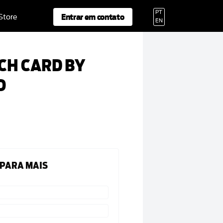
PT
Entrar em contato
 Store
EN
CH CARD BY
O
 PARA MAIS