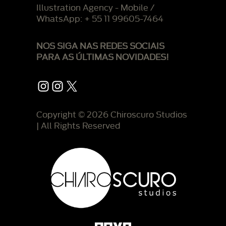
Illustration Agency - Mobile /
WhatsApp: + 55 11 99605-7464
NOS SIGA NAS REDES SOCIAIS
PARA AS ÚLTIMAS NOVIDADES!
Instagram
Instagram
X
Copyright © 2026 Chiroscuro Studios
| All Rights Reserved