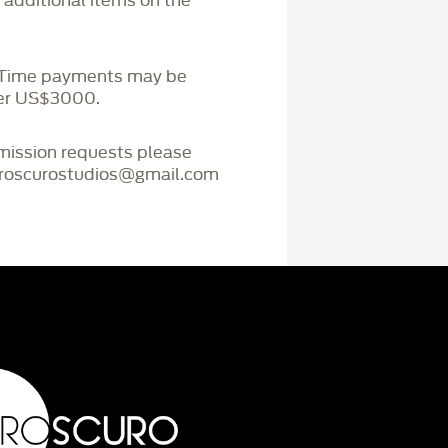
r additional items on the
. Time payments may be
ver US$3000.
mmission requests please
iaroscurostudios@gmail.com