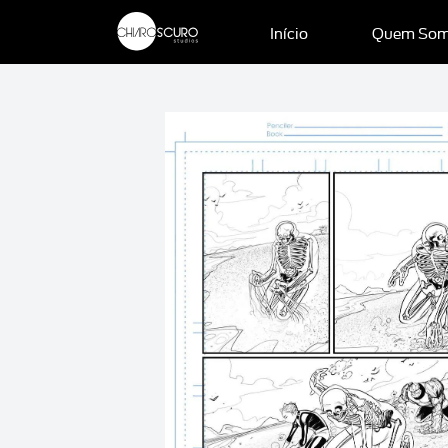
Início
Quem So