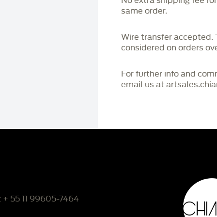
No extra shipping fee fo
same order.
Wire transfer accepted
considered on orders o
For further info and co
email us at artsales.ch
: + 55 11 99605-7464