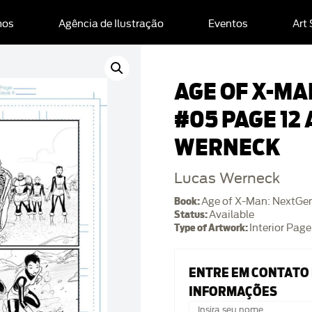
mos
Agência de Ilustração
Eventos
Art
AGE OF X-MA
#05 PAGE 12
WERNECK
Lucas Werneck
Book:
Age of X-Man: NextGe
Status:
Available
Type of Artwork:
Interior Page
ENTRE EM CONTATO
INFORMAÇÕES