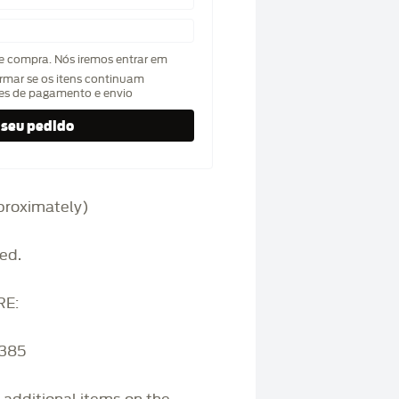
de compra. Nós iremos entrar em
rmar se os itens continuam
hes de pagamento e envio
approximately)
ed.
RE:
3385