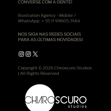
CONVERSE COM A GENTE!
Illustration Agency - Mobile /
WhatsApp: + 55 11 99605-7464
NOS SIGA NAS REDES SOCIAIS
PARA AS ÚLTIMAS NOVIDADES!
Instagram
Instagram
X
Copyright © 2026 Chiroscuro Studios
| All Rights Reserved