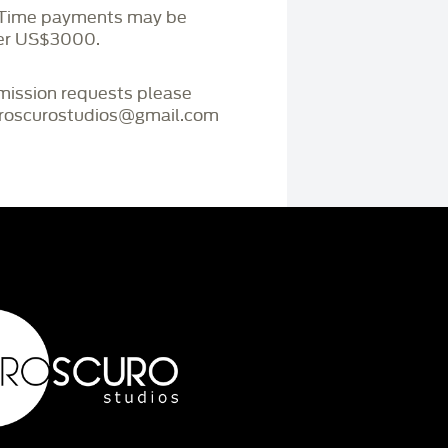
. Time payments may be
ver US$3000.
mmission requests please
iaroscurostudios@gmail.com