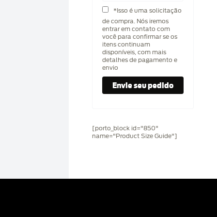
*Isso é uma solicitação
de compra. Nós iremos
entrar em contato com
você para confirmar se os
itens continuam
disponíveis, com mais
detalhes de pagamento e
envio
[porto_block id="850"
name="Product Size Guide"]