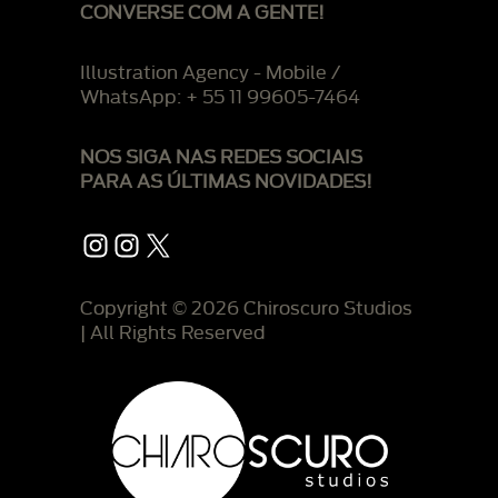
CONVERSE COM A GENTE!
Illustration Agency - Mobile /
WhatsApp: + 55 11 99605-7464
NOS SIGA NAS REDES SOCIAIS
PARA AS ÚLTIMAS NOVIDADES!
Instagram
Instagram
X
Copyright © 2026 Chiroscuro Studios
| All Rights Reserved