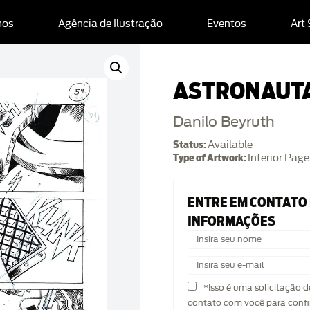
mos
Agência de Ilustração
Eventos
Art
ASTRONAUTA
Danilo Beyruth
Status:
Available
Type of Artwork:
Interior Page
ENTRE EM CONTATO
INFORMAÇÕES
*Isso é uma solicitação 
contato com você para confi