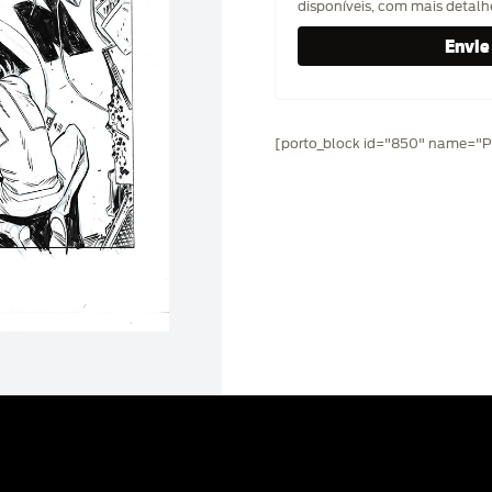
disponíveis, com mais detal
[porto_block id="850" name="Pr