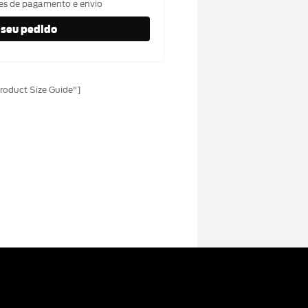
hes de pagamento e envio
oduct Size Guide"]