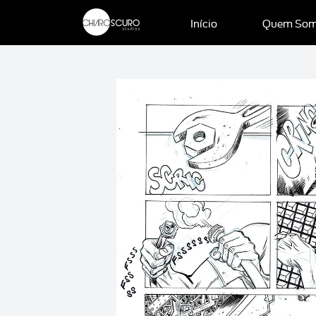
Início
Quem So