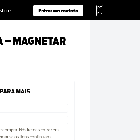
PT
Entrar em contato
 Store
EN
 – MAGNETAR
 PARA MAIS
de compra. Nós iremos entrar em
rmar se os itens continuam