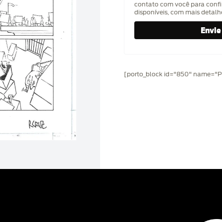
contato com você para confi
disponíveis, com mais detal
[porto_block id="850" name="Pr