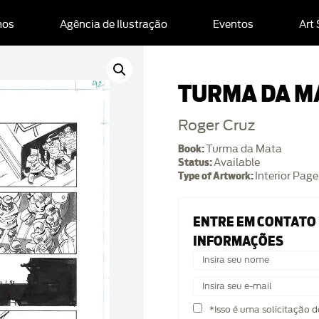
mos
Agência de Ilustração
Eventos
Art
TURMA DA M
Roger Cruz
Book:
Turma da Mata
Status:
Available
Type of Artwork:
Interior Page
ENTRE EM CONTATO
INFORMAÇÕES
*Isso é uma solicitação 