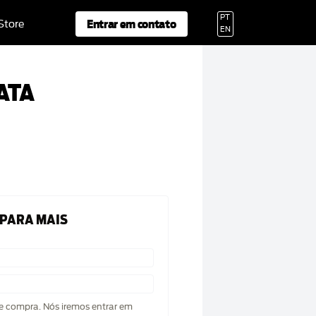
PT
Entrar em contato
 Store
EN
ATA
 PARA MAIS
de compra. Nós iremos entrar em