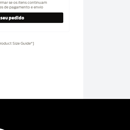
rmar se os itens continuam
hes de pagamento e envio
oduct Size Guide"]