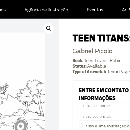
mos
Agência de Ilustração
Eventos
Art
TEEN TITANS
Gabriel Picolo
Book:
Teen Titans: Robin
Status:
Available
Type of Artwork:
Interior Page
ENTRE EM CONTATO
INFORMAÇÕES
*Isso é uma solicitação 