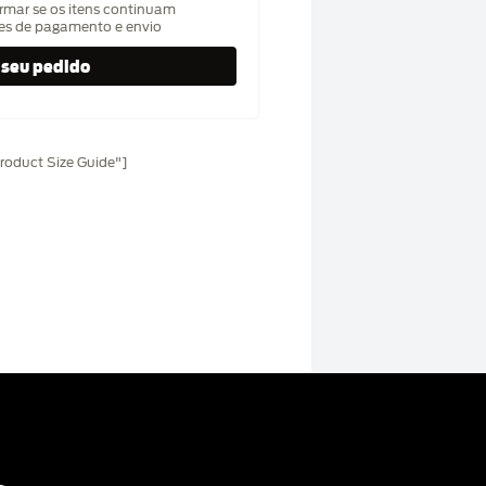
rmar se os itens continuam
hes de pagamento e envio
oduct Size Guide"]