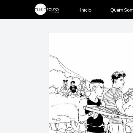
Início
Quem So