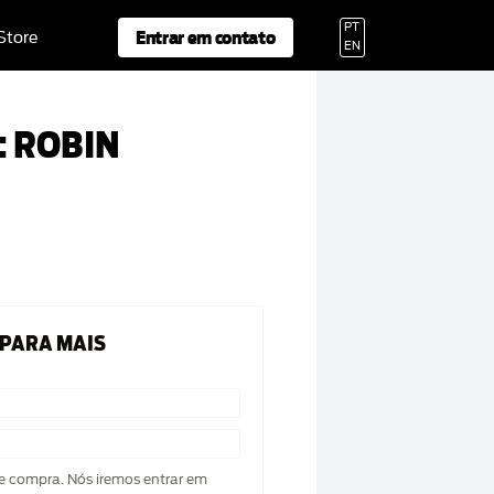
PT
Entrar em contato
 Store
EN
: ROBIN
 PARA MAIS
de compra. Nós iremos entrar em