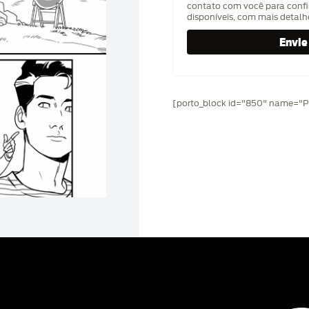
contato com você para confi
disponíveis, com mais detal
[porto_block id="850" name="Pr