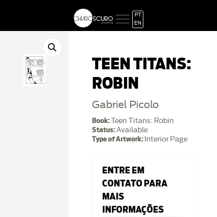
PT
EN
TEEN TITANS:
ROBIN
Gabriel Picolo
Book:
Teen Titans: Robin
Status:
Available
Type of Artwork:
Interior Page
ENTRE EM
CONTATO PARA
MAIS
INFORMAÇÕES