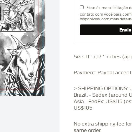
*Isso é uma solicitação 
contato com você para confi
disponíveis, com mais detal
Size: 11’' x 17'' inches (
Payment: Paypal accept
> SHIPPING OPTIONS: U
Brazil: - Sedex (around 
Asia - FedEx: US$115 (es
US$105
No extra shipping fee fo
same order.