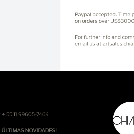
Paypal accepted. Time 
on orders over US$3000
For further info and co
email us at artsales.ch
: + 55 11 99605-7464
S ÚLTIMAS NOVIDADES!