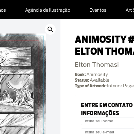
mos
Agência de Ilustração
Eventos
Art
ANIMOSITY #
ELTON THOM
Elton Thomasi
Book:
Animosity
Status:
Available
Type of Artwork:
Interior Page
ENTRE EM CONTATO
INFORMAÇÕES