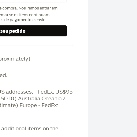
de compra. Nós iremos entrar em
rmar se os itens continuam
hes de pagamento e envio
approximately)
ed.
S addresses: - FedEx: US$95
USD 10) Australia Oceania /
timate) Europe - FedEx:
r additional items on the