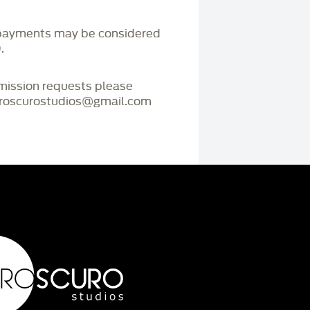
payments may be considered
.
mmission requests please
iaroscurostudios@gmail.com