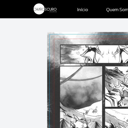
Início
Quem So