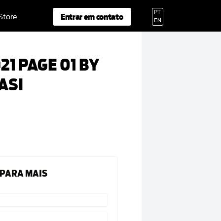
PT
Entrar em contato
 Store
EN
21 PAGE 01 BY
ASI
 PARA MAIS