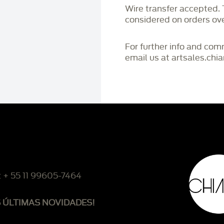
Wire transfer accepted
considered on orders o
For further info and co
email us at artsales.ch
: + 55 11 99605-7464
S ÚLTIMAS NOVIDADES!