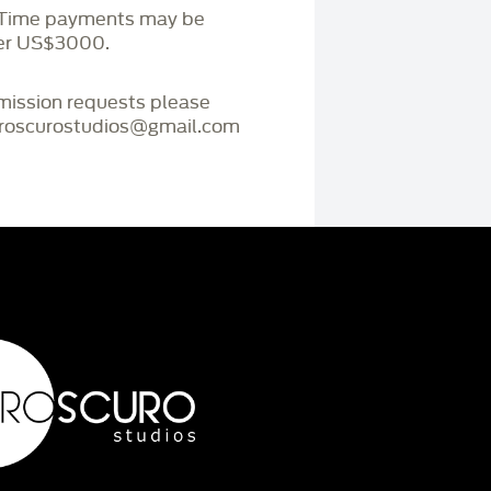
. Time payments may be
ver US$3000.
mmission requests please
iaroscurostudios@gmail.com