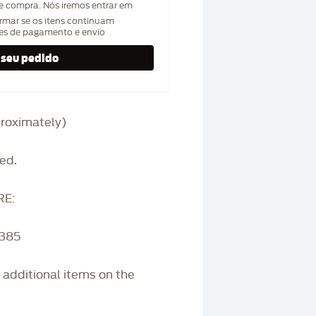
de compra. Nós iremos entrar em
rmar se os itens continuam
hes de pagamento e envio
pproximately)
ed.
RE:
3385
r additional items on the