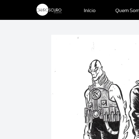
Início
Quem So