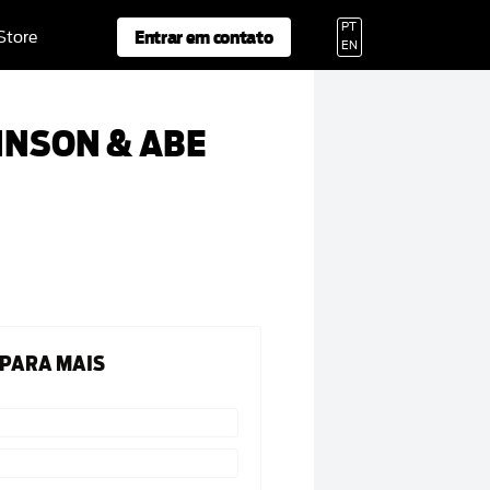
PT
Entrar em contato
 Store
EN
HNSON & ABE
 PARA MAIS