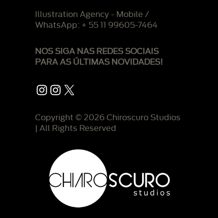
Illustration Agency - Mobile /
WhatsApp: + 55 11 99605-7464
NOS SIGA NAS REDES SOCIAIS
PARA AS ÚLTIMAS NOVIDADES!
Instagram
Instagram
X
Copyright © 2026 Chiroscuro Studios
| All Rights Reserved